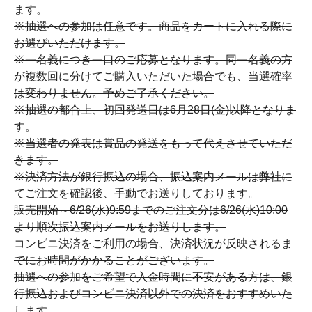
ます。
※抽選への参加は任意です。商品をカートに入れる際に
お選びいただけます。
※一名義につき一口のご応募となります。同一名義の方
が複数回に分けてご購入いただいた場合でも、当選確率
は変わりません。予めご了承ください。
※抽選の都合上、初回発送日は6月28日(金)以降となりま
す。
※当選者の発表は賞品の発送をもって代えさせていただ
きます。
※決済方法が銀行振込の場合、振込案内メールは弊社に
てご注文を確認後、手動でお送りしております。
販売開始～6/26(水)9:59までのご注文分は6/26(水)10:00
より順次振込案内メールをお送りします。
コンビニ決済をご利用の場合、決済状況が反映されるま
でにお時間がかかることがございます。
抽選への参加をご希望で入金時間に不安がある方は、銀
行振込およびコンビニ決済以外での決済をおすすめいた
します。