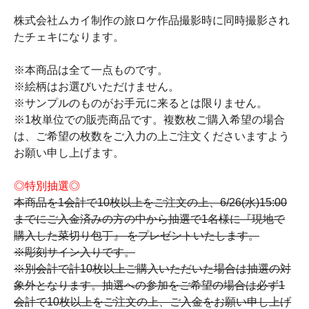
株式会社ムカイ制作の旅ロケ作品撮影時に同時撮影され
たチェキになります。
※本商品は全て一点ものです。
※絵柄はお選びいただけません。
※サンプルのものがお手元に来るとは限りません。
※1枚単位での販売商品です。複数枚ご購入希望の場合
は、ご希望の枚数をご入力の上ご注文くださいますよう
お願い申し上げます。
◎特別抽選◎
本商品を1会計で10枚以上をご注文の上、6/26(水)15:00
までにご入金済みの方の中から抽選で1名様に『現地で
購入した菜切り包丁』 をプレゼントいたします。
※彫刻サイン入りです。
※別会計で計10枚以上ご購入いただいた場合は抽選の対
象外となります。抽選への参加をご希望の場合は必ず1
会計で10枚以上をご注文の上、ご入金をお願い申し上げ