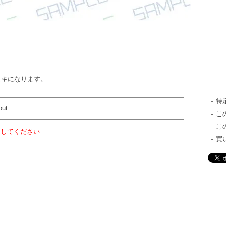
ェキになります。
特
out
こ
こ
力してください
買