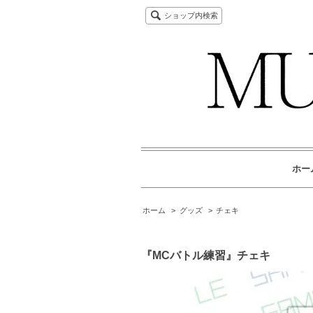
ショップ内検索
ホー
ホーム
>
グッズ
>
チェキ
『MCバトル練習』チェキ