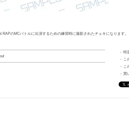
TION RAPのMCバトルに出演するための練習時に撮影されたチェキになります。
特
out
こ
こ
買