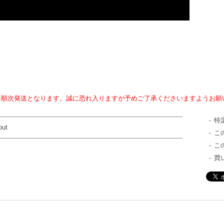
。
)以降順次発送となります。誠に恐れ入りますが予めご了承くださいますようお
特
out
こ
こ
買