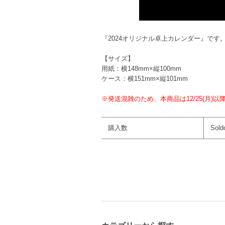
『2024オリジナル卓上カレンダー』です
【サイズ】
用紙：横148mm×縦100mm
ケース：横151mm×縦101mm
※発送混雑のため、本商品は12/25(月
購入数
Sold