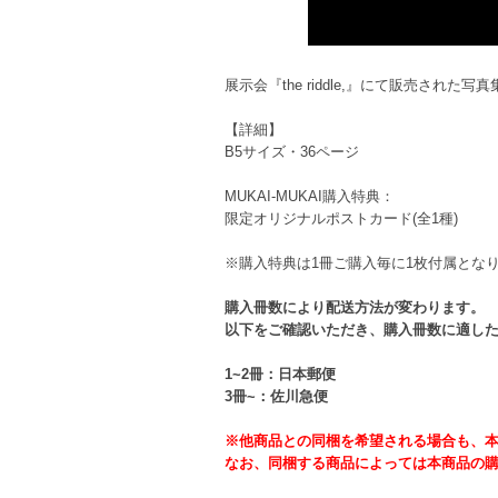
展示会『the riddle,』にて販売された写
【詳細】
B5サイズ・36ページ
MUKAI-MUKAI購入特典：
限定オリジナルポストカード(全1種)
※購入特典は1冊ご購入毎に1枚付属とな
購入冊数により配送方法が変わります。
以下をご確認いただき、購入冊数に適し
1~2冊：日本郵便
3冊~：佐川急便
※他商品との同梱を希望される場合も、
なお、同梱する商品によっては本商品の