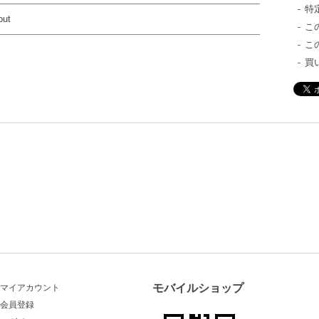
特
out
こ
こ
買
モバイルショップ
マイアカウント
会員登録